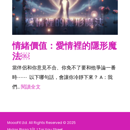
情緒價值：愛情裡的隱形魔
法￼
當伴侶和你意見不合、你免不了要和他爭論一番
時⋯⋯ 以下哪句話，會讓你冷靜下來？ A：我
們...
閱讀全文
MoooFit Ltd. All Rights Reserved © 2025
Midas Plaza 3/F, 1 Tai Yau Street,