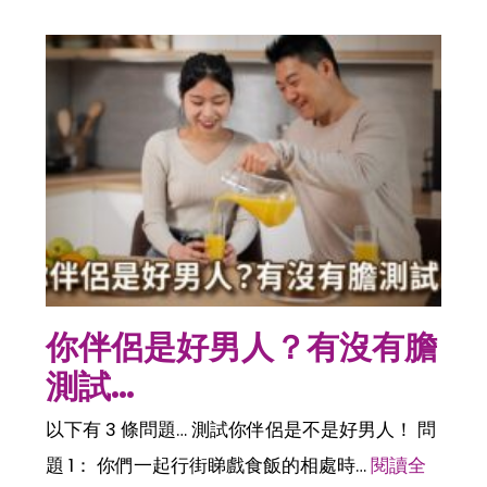
你伴侶是好男人？有沒有膽
測試…
以下有 3 條問題… 測試你伴侶是不是好男人！ 問
題 1： 你們一起行街睇戲食飯的相處時…
閱讀全