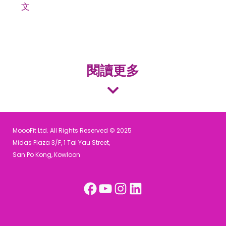
文
閱讀更多
MoooFit Ltd. All Rights Reserved © 2025
Midas Plaza 3/F, 1 Tai Yau Street,
San Po Kong, Kowloon
Facebook
YouTube
Instagram
LinkedIn