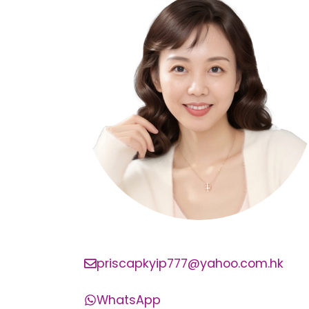
priscapkyip777@yahoo.com.hk
WhatsApp