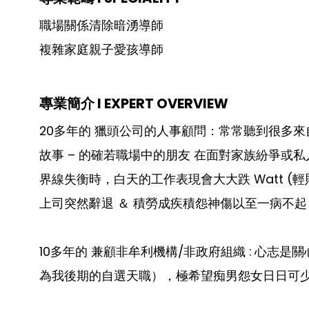
職場關係清除暗湧導師
複雜家庭親子愛孩導師
專業簡介 I EXPERT OVERVIEW
20多年的 獵頭公司的人事顧問：常常聽到很多
故事 – 的確若職場中的朋友 在面對家族紛爭或
界線失衡時，白天的工作表現會大大跌 Watt (
上司突然辭退 ＆ 積勞成疾積怨神傷以至一病不起
10多年的 兼顧非牟利機構/非政府組織 : 心志是
為我後期的自選天職），極希望痴男怨女日日可