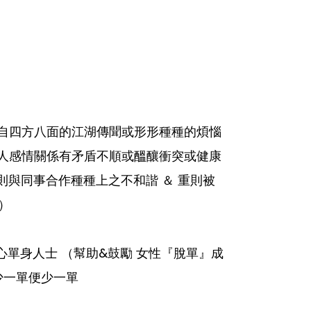
來自四方八面的江湖傳聞或形形種種的煩惱
私人感情關係有矛盾不順或醞釀衝突或健康
輕則與同事合作種種上之不和諧 ＆ 重則被
）
關心單身人士 （幫助&鼓勵 女性『脫單』成
少一單便少一單