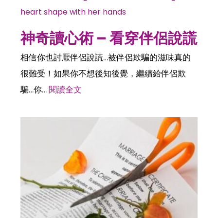
神奇讀心術 – 看穿伴侶說謊
相信你也討厭伴侶說謊…被伴侶欺騙的滋味真的
很難受！如果你不想後知後覺，繼續給伴侶欺
騙…你…
閱讀全文