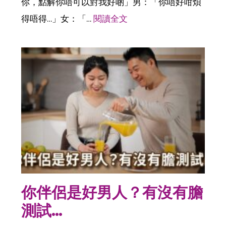
你，點解你唔可以對我好啲」男：「你唔好咁煩
得唔得…」女：「…
閱讀全文
你伴侶是好男人？有沒有膽
測試…