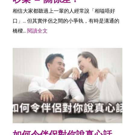
相信大家都聽過上一輩的人經常說「相嗌唔好
口」… 但其實伴侶之間的小爭執，有時是溝通的
橋樑…
閱讀全文
如何令伴侶對你說真心話