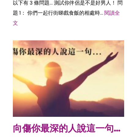
以下有 3 條問題… 測試你伴侶是不是好男人！ 問
題 1： 你們一起行街睇戲食飯的相處時…
閱讀全
文
向傷你最深的人說這一句…