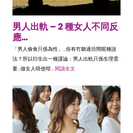
男人出軌 – 2 種女人不同反
應…
「男人偷食只係為性」…你有冇聽過坊間呢種說
法？所以衍生出一種謬論：男人出軌只係生理需
要…做女人唔使咁…
閱讀全文