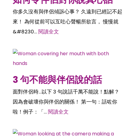
你多久沒有與伴侶傾訴心事？ 久遠到已經記不起
來！ 為何從前可以互吐心聲暢所欲言， 慢慢就
&#8230…
閱讀全文
3 句不能與伴侶說的話
面對伴侶時…以下 3 句說話千萬不能說！點解？
因為會破壞你與伴侶的關係！ 第一句：話咗你
啦！例子：「…
閱讀全文