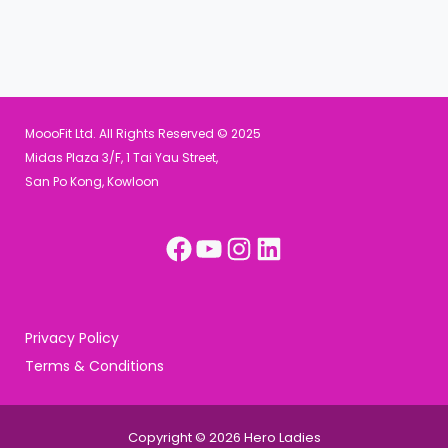
MoooFit Ltd. All Rights Reserved © 2025
Midas Plaza 3/F, 1 Tai Yau Street,
San Po Kong, Kowloon
Facebook
YouTube
Instagram
LinkedIn
Privacy Policy
Terms & Conditions
Copyright © 2026 Hero Ladies