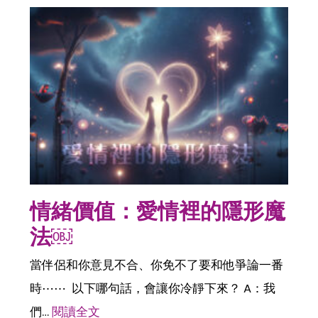
情緒價值：愛情裡的隱形魔
法￼
當伴侶和你意見不合、你免不了要和他爭論一番
時⋯⋯ 以下哪句話，會讓你冷靜下來？ A：我
們…
閱讀全文