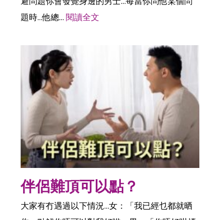
避問題你會發覺身邊的男士…每當你問他某個問
題時…他總…
閱讀全文
伴侶難頂可以點？
大家有冇遇過以下情況…女：「我已經乜都就晒